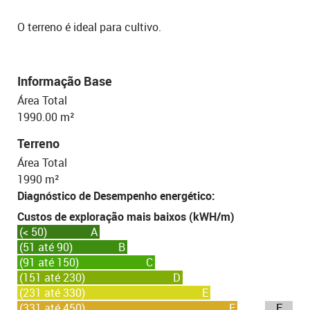
O terreno é ideal para cultivo.
Informação Base
Área Total
1990.00 m²
Terreno
Área Total
1990 m²
Diagnóstico de Desempenho energético:
Custos de exploração mais baixos (kWH/m)
(< 50)
A
(51 até 90)
B
(91 até 150)
C
(151 até 230)
D
(231 até 330)
E
(331 até 450)
F
F