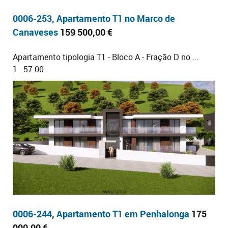
0006-253, Apartamento T1 no Marco de
Canaveses
159 500,00 €
Apartamento tipologia T1 - Bloco A - Fração D no ...
1
57.00
0006-244, Apartamento T1 em Penhalonga
175
000,00 €