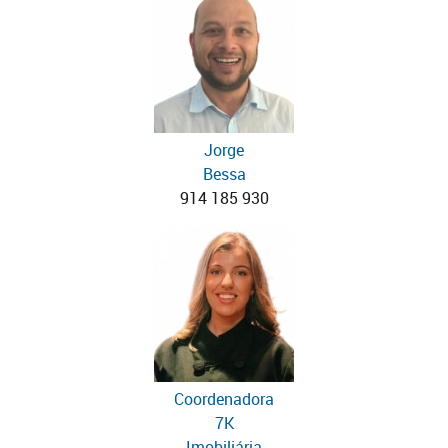
Jorge
Bessa
914 185 930
Coordenadora
7K
Imobiliária